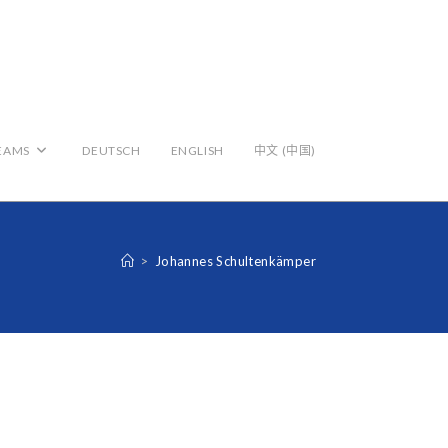
EAMS
DEUTSCH
ENGLISH
中文 (中国)
>
Johannes Schultenkämper