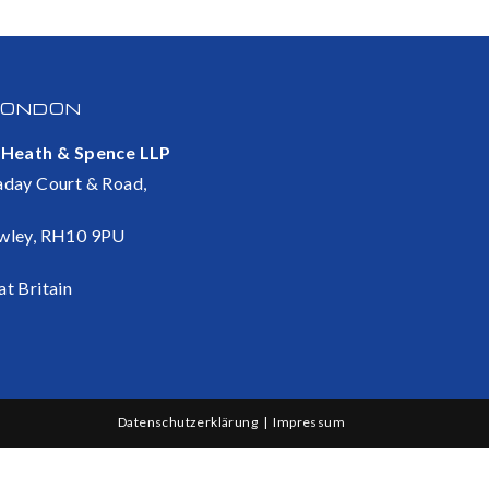
LONDON
 Heath & Spence LLP
aday Court & Road,
wley, RH10 9PU
at Britain
Datenschutzerklärung
Impressum