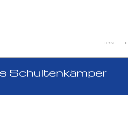
HOME
T
s Schultenkämper