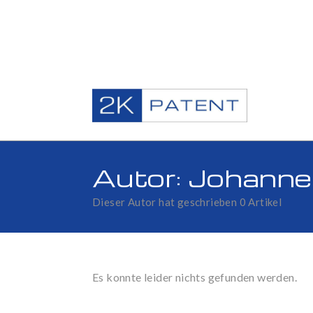
Zum
Inhalt
springen
Autor:
Johanne
Dieser Autor hat geschrieben 0 Artikel
Es konnte leider nichts gefunden werden.