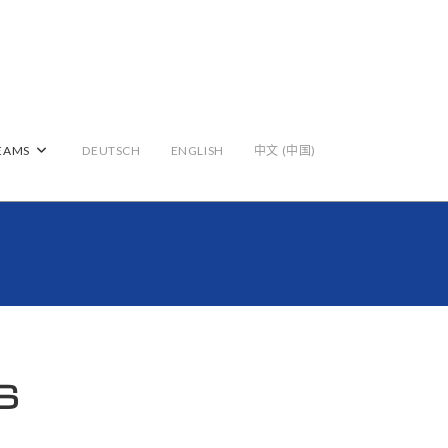
EAMS
DEUTSCH
ENGLISH
中文 (中国)
S