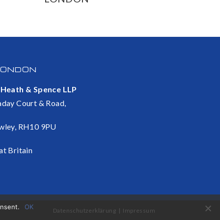
LONDON
 Heath & Spence LLP
aday Court & Road,
wley, RH10 9PU
at Britain
onsent.
OK
Datenschutzerklärung
Impressum