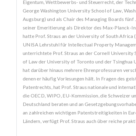
Eigentum, Wettbewerbs- und Steuerrecht, der Techn
George Washington University School of Law, Washi
Augsburg) und als Chair des Managing Boards fünf 
seiner Emeritierung als Direktor des Max-Planck-In
hatte Prof. Straus an der University of South Afric
UNISA Lehrstuhl für Intellectual Property Manageme
unterrichtete Prof. Straus an der Cornell University 
of Law der University of Toronto und der Tsinghua Un
hat darüber hinaus mehrere Ehrenprofessuren versch
denen er häufig Vorlesungen hält. In Fragen des gei
Patentrechts, hat Prof. Straus nationale und intern
die OECD, WIPO, EU-Kommission, die Schweizer un
Deutschland beraten und an Gesetzgebungsvorhaben
an zahlreichen wichtigen Patentstreitigkeiten in Eu
Ländern, verfügt Prof. Straus auch über reiche prakt