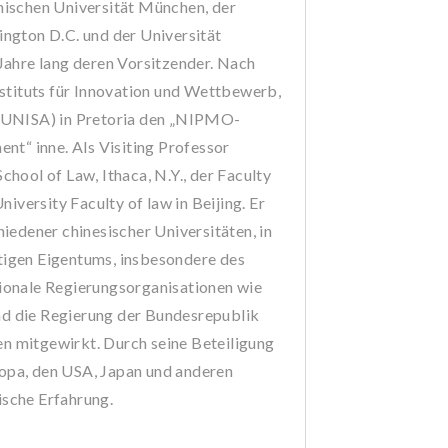
ischen Universität München, der
ngton D.C. und der Universität
Jahre lang deren Vorsitzender. Nach
stituts für Innovation und Wettbewerb,
a (UNISA) in Pretoria den „NIPMO-
nt“ inne. Als Visiting Professor
School of Law, Ithaca, N.Y., der Faculty
iversity Faculty of law in Beijing. Er
iedener chinesischer Universitäten, in
stigen Eigentums, insbesondere des
ationale Regierungsorganisationen wie
d die Regierung der Bundesrepublik
 mitgewirkt. Durch seine Beteiligung
ropa, den USA, Japan und anderen
ische Erfahrung.