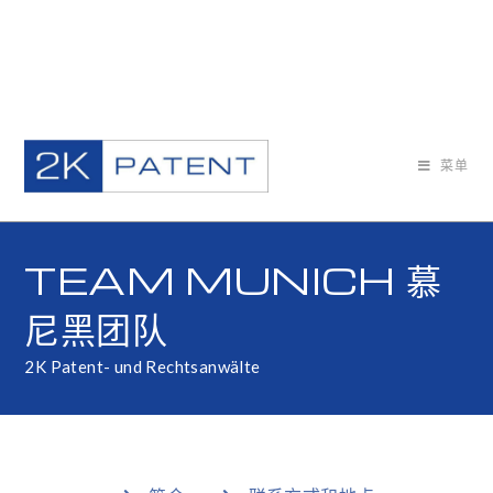
菜单
TEAM MUNICH 慕
尼黑团队
2K Patent- und Rechtsanwälte