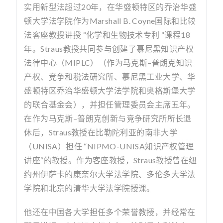
实用新型法超过
20
年，在华盛顿特区的乔治华盛
顿大学法学院作为
Marshall B. Coyne
国际和比较
法客座教授讲授
“
化学和生物技术专利
“
课程
18
年。
Straus
教授共同参与创建了慕尼黑知识产权
法律中心（
MIPLC
）（作为马克斯
–
普朗克知识
产权、竞争和税法研究所、慕尼黑工业大学、华
盛顿特区乔治华盛顿大学法学院和奥格斯堡大学
的联合基金会），并担任管理委员会主席五年。
在作为马克斯
–
普朗克创新与竞争研究所所长退
休后，
Straus
教授在比勒陀利亚的南非大学
（
UNISA
）担任
“NIPMO-UNISA
知识产权管理
讲座
“
的教授。作为客座教授，
Straus
教授曾在纽
约州伊萨卡的康奈尔大学法学院、多伦多大学法
学院和北京的清华大学法学院授课。
他还在中国各大学担任多个荣誉教授，并经常在