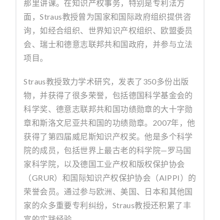
那里讲课。在知识产权事务，特别是专利法方
面，
Straus
教授曾为国家和国际政府组织提供咨
询，如经合组织、世界知识产权组织、欧盟委员
会、瑞士和德意志联邦共和国政府，并参与立法
项目。
Straus
教授致力学术研究，发表了
350
多份出版
物，并获得了很多荣誉，包括德国科学基金会的
科学奖、德意志联邦共和国功绩勋章的大十字勋
章和斯洛文尼亚共和国的功绩勋章。
2007
年，他
获得了第四届威尼斯知识产权奖。他是多个科学
院的成员，包括世界上最古老的科学院
—
罗马国
家科学院，以及德国工业产权和版权保护协会
（
GRUR
）和国际知识产权保护协会（
AIPPI
）的
荣誉会员。通过参与欧洲、美国、日本和其他国
家的众多重要专利纠纷，
Straus
教授还积累了丰
富的实践经验。