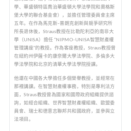
學、華盛頓特區喬治華盛頓大學法學院和奧格斯
堡大學的聯合基金會），並擔任管理委員會主席
五年。在作為馬克斯
–
普朗克創新與競爭研究所
所長退休後，
Straus
教授在比勒陀利亞的南非大
學（
UNISA
）擔任
“NIPMO-UNISA
智慧財產權
管理講座
“
的教授。作為客座教授，
Straus
教授曾
在紐約州伊薩卡的康奈爾大學法學院、多倫多大
學法學院和北京的清華大學法學院授課。
他還在中國各大學擔任多個榮譽教授，並經常在
那裡講課。在智慧財產權事務，特別是專利法方
面，
Straus
教授曾為國家和國際政府組織提供諮
詢，如經合組織、世界智慧財產權組織、歐盟委
員會、瑞士和德意志聯邦共和國政府，並參與立
法項目。