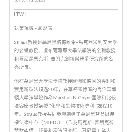
[TW]
執業領域 – 履歷表
Straus
教授是慕尼黑路德維希
–
馬克西米利安大學
的名譽教授、盧布爾雅那大學法學院的全職教授
和慕尼黑馬克斯
–
普朗克創新與競爭研究所的名
譽所長。
他在慕尼黑大學法學院教授歐洲和德國的專利和
實用新型法超過
20
年，在華盛頓特區的喬治華盛
頓大學法學院作為
Marshall B. Coyne
國際和比較
法客座教授講授
“
化學和生物技術專利
“
課程
18
年。
Straus
教授共同參與創建了慕尼黑智慧財產
權法律中心（
MIPLC
）（作為馬克斯
–
普朗克智
慧財產權、競爭和稅法研究所、慕尼黑工業大