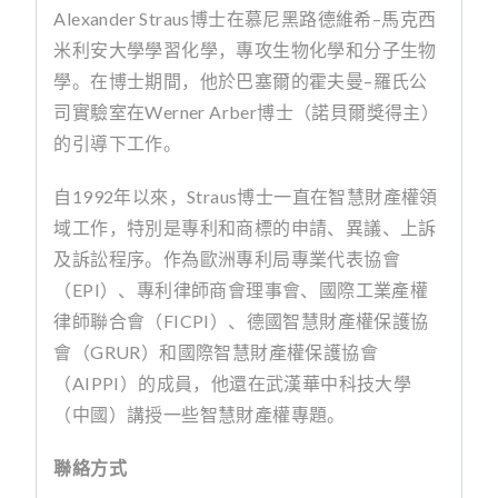
Alexander Straus
博士在慕尼黑路德維希
–
馬克西
米利安大學學習化學，專攻生物化學和分子生物
學。在博士期間，他於巴塞爾的霍夫曼
–
羅氏公
司實驗室在
Werner Arber
博士（諾貝爾獎得主）
的引導下工作。
自
1992
年以來，
Straus
博士一直在智慧財產權領
域工作，特別是專利和商標的申請、異議、上訴
及訴訟程序。作為歐洲專利局專業代表協會
（
EPI
）、專利律師商會理事會、國際工業產權
律師聯合會（
FICPI
）、德國智慧財產權保護協
會（
GRUR
）和國際智慧財產權保護協會
（
AIPPI
）的成員，他還在武漢華中科技大學
（中國）講授一些智慧財產權專題。
聯絡方式