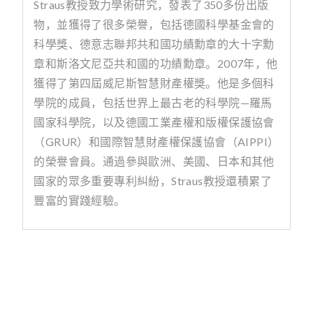
Straus
教授致力學術研究，發表了
350
多份出版
物，並獲得了很多榮譽，包括德國科學基金會的
科學獎、德意志聯邦共和國功績勳章的大十字勳
章和斯洛文尼亞共和國的功績勳章。
2007
年，他
獲得了第四屆威尼斯智慧財產權獎。他是多個科
學院的成員，包括世界上最古老的科學院
—
羅馬
國家科學院，以及德國工業產權和版權保護協會
（
GRUR
）和國際智慧財產權保護協會（
AIPPI
）
的榮譽會員。通過參與歐洲、美國、日本和其他
國家的眾多重要專利糾紛，
Straus
教授還積累了
豐富的實踐經驗。