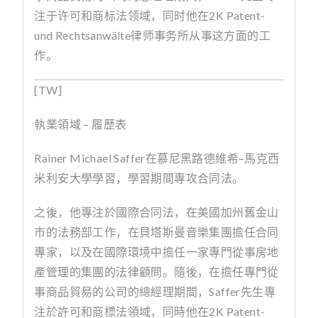
注于许可和商标法领域，同时他在
2K Patent-
und Rechtsanwälte
律师事务所从事这方面的工
作。
[TW]
執業領域 – 履歷表
Rainer Michael Saffer
在慕尼黑路德維希
–
馬克西
米利安大學學習，學習期間專攻合同法。
之後，他專注於國際合同法，在美國加州舊金山
市的法務部工作，在貝塔斯曼音樂集團擔任合同
專家，以及在國際環境中擔任一家專門從事房地
產管理的集團的法律顧問。隨後，在擔任專門從
事商品貿易的公司的總經理期間，
Saffer
先生專
注於許可和商標法領域，同時他在
2K Patent-